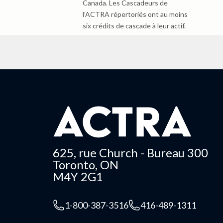
Canada. Les Cascadeurs de
l’ACTRA répertoriés ont au moins
six crédits de cascade à leur actif.
625, rue Church - Bureau 300
Toronto, ON
M4Y 2G1
1-800-387-3516
416-489-1311